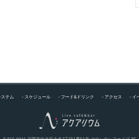
システム
スケジュール
フード&ドリンク
アクセス
イ
〒810-0041 福岡市中央区大名2丁目1番51号
マウンテンファイブ 3F