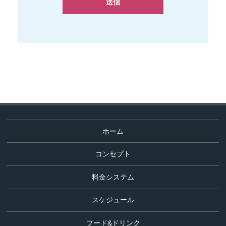
A
l
t
e
r
n
a
コ
t
ホーム
ン
i
テ
v
コンセプト
ン
e
ツ
料金システム
:
に
スケジュール
ス
キ
フード&ドリンク
ッ