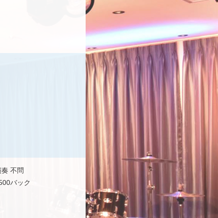
の
奏 不問
00バック